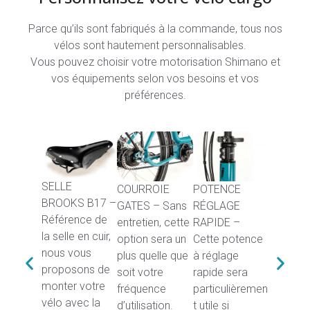
Parce qu’ils sont fabriqués à la commande, tous nos
vélos sont hautement personnalisables.
Vous pouvez choisir votre motorisation Shimano et
vos équipements selon vos besoins et vos
préférences.
SELLE
COURROIE
POTENCE
TIGE DE
BROOKS B17 –
GATES – Sans
RÉGLAGE
RÉGLAG
Référence de
entretien, cette
RAPIDE –
RAPIDE
la selle en cuir,
option sera un
Cette potence
ANTIVOL
nous vous
plus quelle que
à réglage
avantag
proposons de
soit votre
rapide sera
réglage 
monter votre
fréquence
particulièremen
sans les
vélo avec la
d’utilisation.
t utile si
inconvén